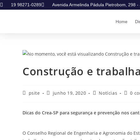
19 98271-0289
Avenida Armelinda Pádula Pietrobom, 298 - 
Home
Di
Construção e trabalh
psite
junho 19, 2020
Notícias
0 c
Dicas do Crea-SP para segurança e prevenção nos cant
O Conselho Regional de Engenharia e Agronomia do Esta