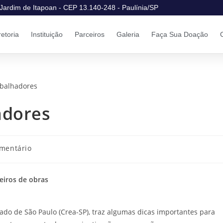
Jardim de Itapoan - CEP 13.140-248 - Paulínia/SP
retoria
Instituição
Parceiros
Galeria
Faça Sua Doação
adores
omentário
eiros de obras
do de São Paulo (Crea-SP), traz algumas dicas importantes para