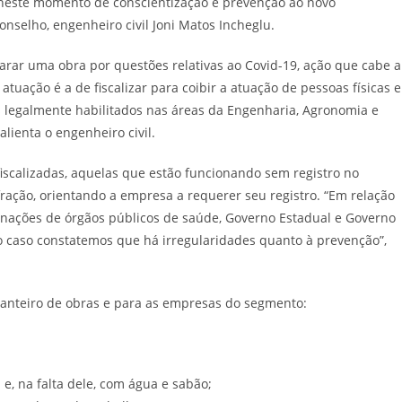
, neste momento de conscientização e prevenção ao novo
onselho, engenheiro civil Joni Matos Incheglu.
arar uma obra por questões relativas ao Covid-19, ação que cabe a
 atuação é a de fiscalizar para coibir a atuação de pessoas físicas e
is legalmente habilitados nas áreas da Engenharia, Agronomia e
lienta o engenheiro civil.
iscalizadas, aquelas que estão funcionando sem registro no
ração, orientando a empresa a requerer seu registro. “Em relação
inações de órgãos públicos de saúde, Governo Estadual e Governo
co caso constatemos que há irregularidades quanto à prevenção”,
canteiro de obras e para as empresas do segmento:
 e, na falta dele, com água e sabão;