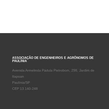
ASSOCIAÇÃO DE ENGENHEIROS E AGRÔNOMOS DE
PAULÍNIA
Avenida Armelinda Pádula Pietrobom, 298, Jardim de
Itapoan
Paulínia/SP
CEP 13.140-248