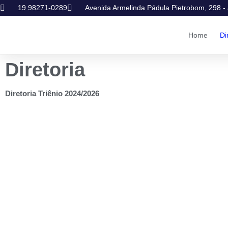
19 98271-0289
Avenida Armelinda Pádula Pietrobom, 298 - 
Home
Di
Diretoria
Diretoria Triênio 2024/2026