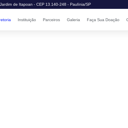
Jardim de Itapoan - CEP 13.140-248 - Paulínia/SP
retoria
Instituição
Parceiros
Galeria
Faça Sua Doação