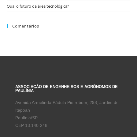
Qual o futuro da área tecnológica?
Comentários
ASSOCIAÇÃO DE ENGENHEIROS E AGRÔNOMOS DE
PAULÍNIA
Avenida Armelinda Pádula Pietrobom, 298, Jardim de
Itapoan
Paulínia/SP
CEP 13.140-248