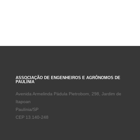
ASSOCIAÇÃO DE ENGENHEIROS E AGRÔNOMOS DE
PAULÍNIA
Avenida Armelinda Pádula Pietrobom, 298, Jardim de
Itapoan
Paulínia/SP
CEP 13.140-248