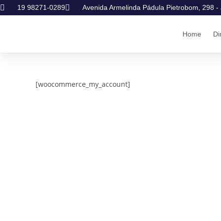
19 98271-0289
Avenida Armelinda Pádula Pietrobom, 298 - 
Home
Di
[woocommerce_my_account]