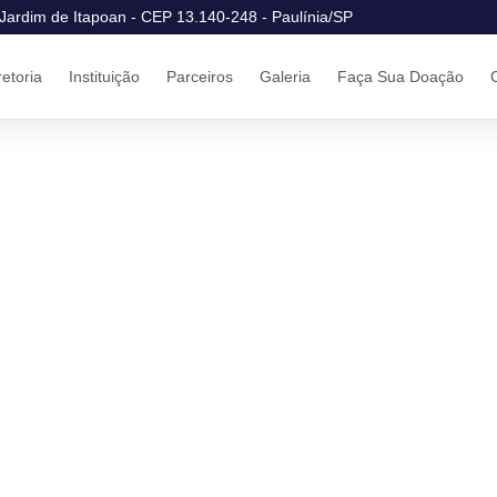
Jardim de Itapoan - CEP 13.140-248 - Paulínia/SP
retoria
Instituição
Parceiros
Galeria
Faça Sua Doação